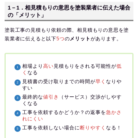
1－1．相見積もりの意思を塗装業者に伝えた場合
の「メリット」
塗装工事の見積もり依頼の際、相見積もりの意思を塗
装業者に伝えると以下
5つ
の
メリット
があります。
相場より
高い
見積もりをされる可能性が
低
く
なる
見積書の受け取りまでの時間が
早く
なりや
すい
最終的な
値引き
（サービス）交渉がしやす
くなる
工事を依頼するかどうか？の返事を
急かさ
れにくい
工事を依頼しない場合に
断りやすく
なる！