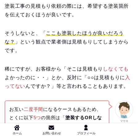
塗装工事の見積もり依頼の際には、希望する塗装箇所
を伝えておくほうが良いです。
そうしないと、「
ここも塗装したほうが良いだろう
な？
」という観点で業者側は見積もりしてしまうから
です。
稀にですが、お客様から「そこは見積もり
しなくても
よかったのに・・」とか、反対に「○○は見積もりに
入
ってない
んですか？」等と言われることもあります。
お互い
二度手間
になるケースもあるため、
とくに以下
5つ
の箇所は「
塗装するORしな
マサキ
い？
」を見積もり依頼の際に伝えておいた
ホーム
お問い合わせ
プロフィール
ほうが良いです。