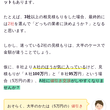
ット
もあります。
たとえば、
3社
以上の相見積もりをした場合、最終的に
は
2社
を選んで「どっちの業者に決めようか？」となる
と思います。
しかし、迷っている2社の見積もりは、大半のケースで
金額が違うことでしょう。
仮に、Ｂ社より
Ａ社のほうが気に入っている
けど、見
積もりが「Ａ社
100万
円」と「Ｂ社
95万
円」という場
合（5万円の差）、
A社に
値引き交渉
がしやすくなりま
せんか？
おそらく、大半のかたは（5万円の）
値引き