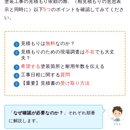
塗装工事の見積もり依頼の際、（相見積もりの意思表
示と同時に）以下
5つ
のポイントを確認してみてくださ
い。
見積もりは
無料
なのか？
見積もりのための現場調査は
不在
でも大丈
夫？
希望する
塗装箇所と耐用年数を伝える
工事日程に関する
質問
【重要】見積書の
受け取り方法
「
なぜ確認が必要なのか？
」それぞれ順番
に解説します。
マサキ