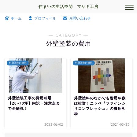
住まいの生活空間 マサキ工房
ホーム
プロフィール
お問い合わせ
― CATEGORY ―
外壁塗装の費用
外壁塗装の費用
外壁塗装の費用
外壁塗装工事の費用相場
外壁塗料のなかでも耐用年数
【20~70坪】内訳・注意点ま
は抜群！ニッペ『ファインシ
で全解説！
リコンフレッシュ』の費用相
場
2022-06-02
2021-03-25