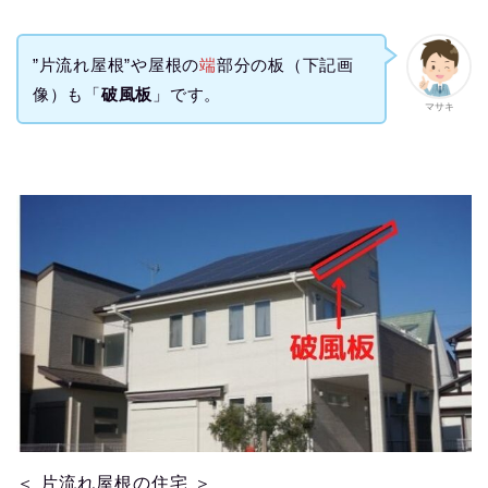
”片流れ屋根”や屋根の
端
部分の板（下記画
像）も「
破風板
」です。
マサキ
＜ 片流れ屋根の住宅 ＞