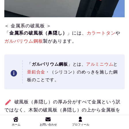
＜ 金属系の破風板 ＞
「
金属系の破風板（鼻隠し）
」には、
カラートタン
や
ガルバリウム鋼板
製があります。
「
ガルバリウム鋼板
」とは、
アルミニウム
と
亜鉛合金
・（シリコン）のめっきを施した鋼
板のことです。
破風板（鼻隠し）の厚み分がすべて金属という訳
ではなく、木製の破風板（鼻隠し）の上から金属板を
被せる
施工方法になります。
ホーム
お問い合わせ
プロフィール