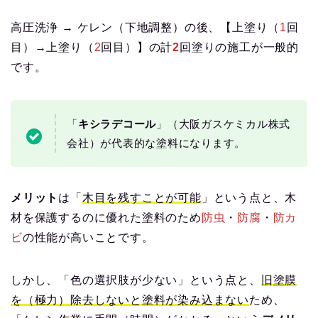
高圧洗浄 → ケレン（下地調整）の後、【上塗り（
1
回
目）→上塗り（
2
回目）】の計
2
回塗りの施工が一般的
です。
「
キシラデコール
」（大阪ガスケミカル株式
会社）が代表的な塗料になります。
メリット
は「
木目を残すことが可能
」という点と、木
材を保護するのに優れた塗料のため
防虫
・
防腐
・
防カ
ビ
の性能が高いことです。
しかし、「色の選択肢が少ない」という点と、
旧塗膜
を（極力）除去しないと塗料が染み込まない
ため、