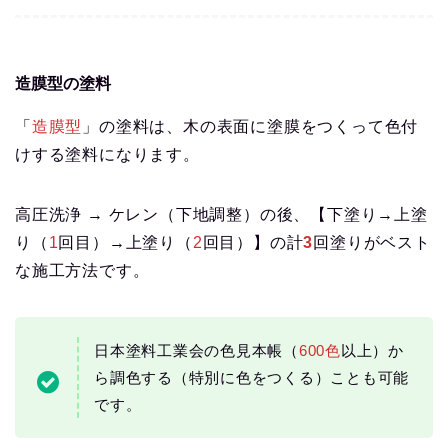
造膜型の塗料
「
造膜型
」の塗料は、木の表面に塗膜をつくって色付
けする塗料になります。
高圧洗浄 → ケレン（下地調整）の後、【下塗り→上塗
り（
1
回目）→上塗り（
2
回目）】の計
3
回塗りがベスト
な施工方法です。
日本塗料工業会の色見本帳（
600色
以上）か
ら調色する（特別に色をつくる）ことも可能
です。