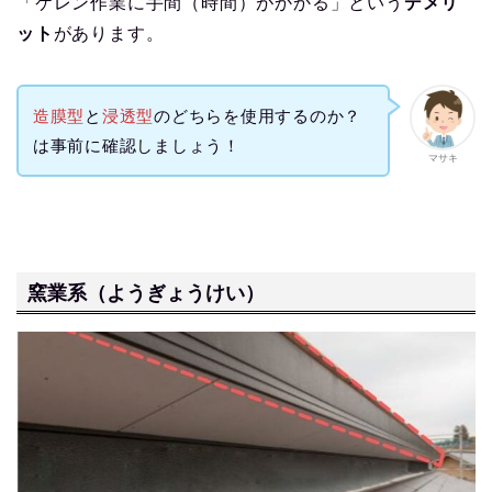
「ケレン作業に手間（時間）がかかる」という
デメリ
ット
があります。
造膜型
と
浸透型
のどちらを使用するのか？
は事前に確認しましょう！
マサキ
窯業系（ようぎょうけい）