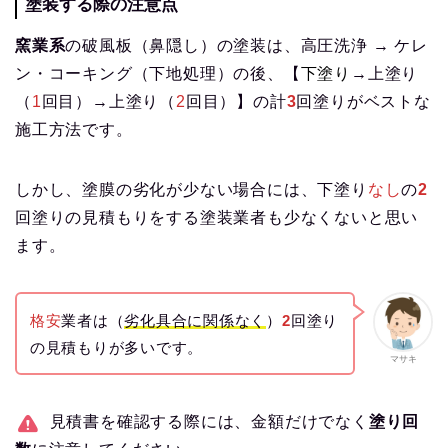
塗装する際の注意点
窯業系
の破風板（鼻隠し）の塗装は、高圧洗浄 → ケレ
ン・コーキング（下地処理）の後、【
下塗り
→上塗り
（
1
回目）→上塗り（
2
回目）】の計
3
回塗りがベストな
施工方法です。
しかし、塗膜の劣化が少ない場合には、下塗り
なし
の
2
回塗りの見積もりをする塗装業者も少なくないと思い
ます。
格安
業者は（
劣化具合に関係なく
）
2
回塗り
の見積もりが多いです。
マサキ
見積書を確認する際には、金額だけでなく
塗り回