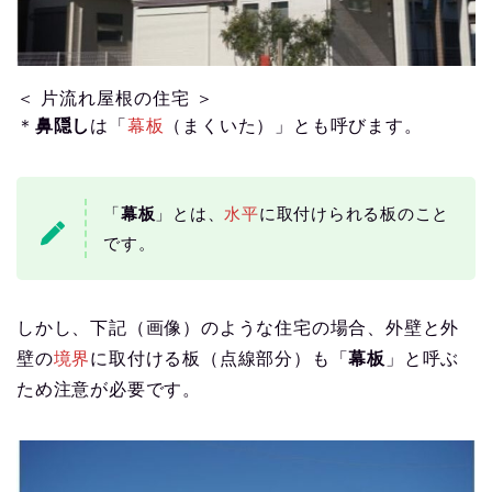
＜ 片流れ屋根の住宅 ＞
＊
鼻隠し
は「
幕板
（まくいた）」とも呼びます。
「
幕板
」とは、
水平
に取付けられる板のこと
です。
しかし、下記（画像）のような住宅の場合、外壁と外
壁の
境界
に取付ける板（点線部分）も「
幕板
」と呼ぶ
ため注意が必要です。