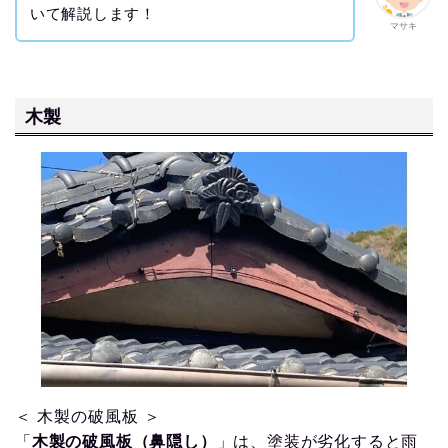
いて解説します！
マサキ
木製
＜ 木製の破風板 ＞
「
木製の破風板（鼻隠し）
」は、塗装が劣化すると雨