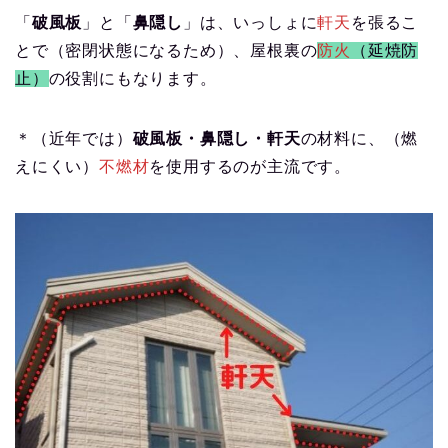
「
破風板
」と「
鼻隠し
」は、いっしょに
軒天
を張るこ
とで（密閉状態になるため）、屋根裏の
防火
（延焼防
止）
の役割にもなります。
＊（近年では）
破風板・鼻隠し・軒天
の材料に、（燃
えにくい）
不燃材
を使用するのが主流です。