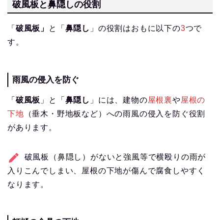
破風板と鼻隠しの役割
「
破風板」
と「
鼻隠し
」の役割はおもに以下の
3
つで
す。
雨風の侵入を防ぐ
「
破風板
」と「
鼻隠し
」には、建物の
屋根裏
や
屋根の
下地
（垂木・野地板など）への雨風の侵入を防ぐ役割
があります。
破風板（鼻隠し）がないと強風等で横殴りの雨が
入りこんでしまい、屋根の下地が傷んで腐食しやすく
なります。