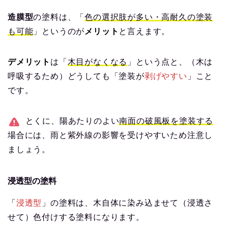
造膜型
の塗料は、「
色の選択肢が多い・高耐久の塗装
も可能
」というのが
メリット
と言えます。
デメリット
は「
木目がなくなる
」という点と、（木は
呼吸するため）どうしても「塗装が
剥げやすい
」こと
です。
とくに、陽あたりのよい
南面の破風板を塗装する
場合には、雨と紫外線の影響を受けやすいため注意し
ましょう。
浸透型の塗料
「
浸透型
」の塗料は、木自体に染み込ませて（浸透さ
せて）色付けする塗料になります。