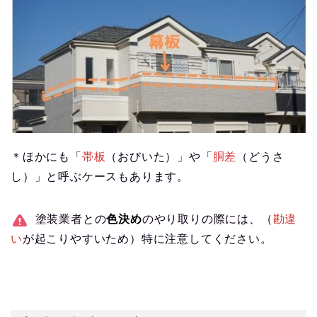
＊ほかにも「
帯板
（おびいた）」や「
胴差
（どうさ
し）」と呼ぶケースもあります。
塗装業者との
色決め
のやり取りの際には、（
勘違
い
が起こりやすいため）特に注意してください。