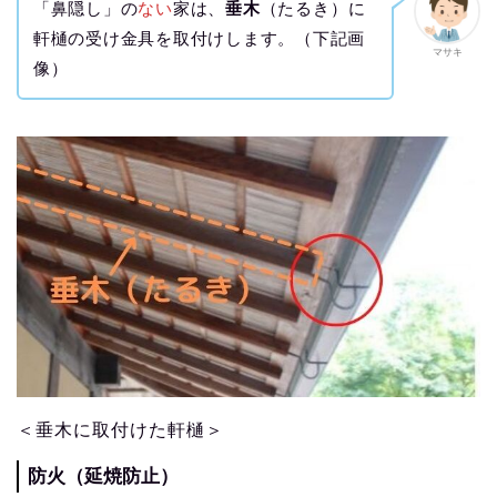
「鼻隠し」の
ない
家は、
垂木
（たるき）に
軒樋の受け金具を取付けします。（下記画
マサキ
像）
＜垂木に取付けた軒樋＞
防火（延焼防止）