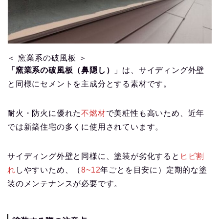
＜ 窯業系の破風板 ＞
「窯業系の破風板（鼻隠し）
」は、サイディング外壁
と同様にセメントを主成分とする素材です。
耐火・防火に優れた
不燃材
で美粧性も高いため、近年
では新築住宅の多くに使用されています。
サイディング外壁と同様に、塗装が劣化すると
ヒビ割
れ
しやすいため、（
8~12
年ごとを目安に）定期的な塗
装のメンテナンスが必要です。