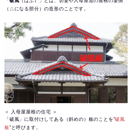
「
破風
（はふ）」とは、切妻や入母屋造の屋根の妻側
（△になる部分）の造形のことです。
＜ 入母屋屋根の住宅 ＞
「破風」に取付けしてある（斜めの）板のことを”
破風
板
”と呼びます。