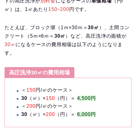
トの高圧洗浄が
別料金
になるケースの
単価相場
（円/
㎡）は、1㎡あたり
150~200
円です。
たとえば、ブロック塀（1ｍ×30ｍ＝
30㎡
）、土間コン
クリート（5ｍ×6ｍ＝
30㎡
）など、高圧洗浄の面積が
30㎡
になるケースの費用相場は以下のようになりま
す。
高圧洗浄
30㎡
の費用相場
＜
150
円/㎡のケース＞
30
（㎡）×
150
（円）＝
4,500円
＜
200
円/㎡のケース＞
30
（㎡）×
200
（円）＝
6,000円