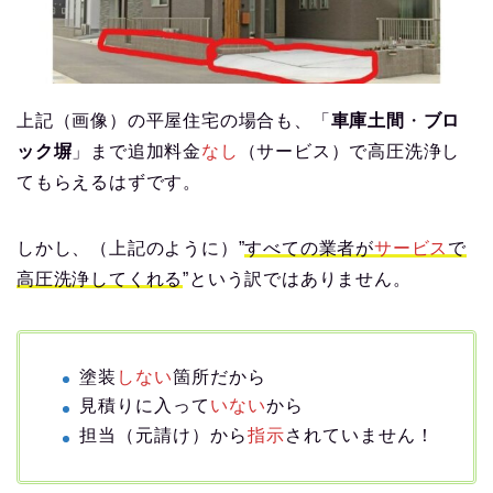
上記（画像）の平屋住宅の場合も、「
車庫土間
・
ブロ
ック塀
」まで追加料金
なし
（サービス）で高圧洗浄し
てもらえるはずです。
しかし、（上記のように）”
すべての業者が
サービス
で
高圧洗浄してくれる
”という訳ではありません。
塗装
しない
箇所だから
見積りに入って
いない
から
担当（元請け）から
指示
されていません！