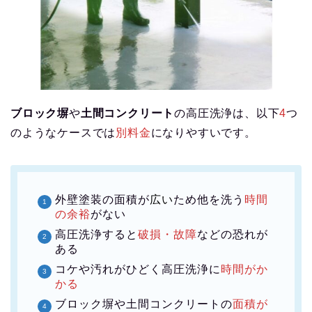
ブロック塀
や
土間コンクリート
の高圧洗浄は、以下
4
つ
のようなケースでは
別料金
になりやすいです。
外壁塗装の面積が
広い
ため他を洗う
時間
の余裕
がない
高圧洗浄すると
破損・故障
などの恐れが
ある
コケや汚れがひどく高圧洗浄に
時間がか
かる
ブロック塀や土間コンクリートの
面積が