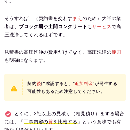
す。
そうすれば、（契約書を交わす
まえ
のため）大半の業
者は、
ブロック塀
や
土間コンクリート
も
サービス
で高
圧洗浄してくれるはずです。
見積書の高圧洗浄の費用だけでなく、高圧洗浄の
範囲
も明確になります。
契約
後
に確認すると、”
追加料金
”が発生する
可能性もあるため注意してください。
とくに、2社以上の見積り（相見積り）をする場合
には、「
工事内容の
質
を比較する
」という意味でも有
効な手段だと思います。