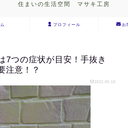
住まいの生活空間 マサキ工房
ーム
プロフィール
お
は7つの症状が目安！手抜き
要注意！？
2022-05-18