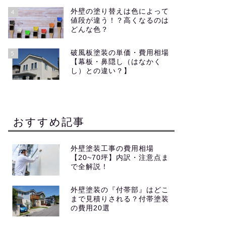
外壁の塗り替えは色によって
4
値段が違う！？高くなるのは
どんな色？
破風板塗装の単価・費用相場
5
【幕板・鼻隠し（はなかく
し）との違い？】
おすすめ記事
外壁塗装工事の費用相場
【20~70坪】内訳・注意点ま
で全解説！
外壁塗装の『付帯部』はどこ
まで見積りされる？付帯塗装
の費用20選