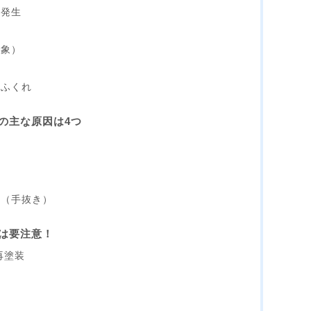
の発生
現象）
・ふくれ
の主な原因は4つ
？
足（手抜き）
は要注意！
再塗装