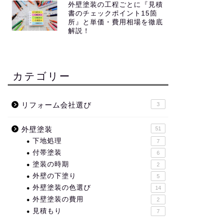
外壁塗装の工程ごとに『見積
書のチェックポイント15箇
所』と単価・費用相場を徹底
解説！
カテゴリー
リフォーム会社選び
3
外壁塗装
51
下地処理
7
付帯塗装
6
塗装の時期
2
外壁の下塗り
5
外壁塗装の色選び
14
外壁塗装の費用
2
見積もり
7