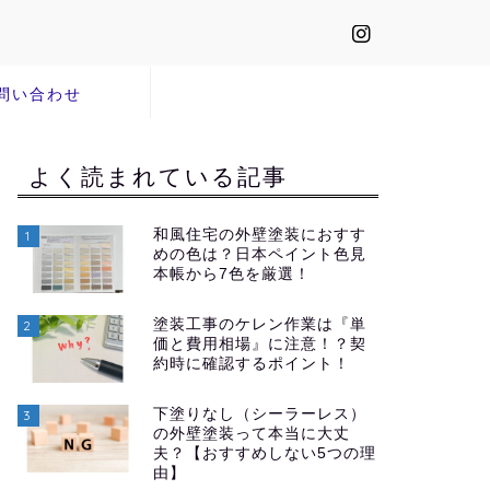
問い合わせ
よく読まれている記事
和風住宅の外壁塗装におすす
1
めの色は？日本ペイント色見
本帳から7色を厳選！
塗装工事のケレン作業は『単
2
価と費用相場』に注意！？契
約時に確認するポイント！
下塗りなし（シーラーレス）
3
の外壁塗装って本当に大丈
夫？【おすすめしない5つの理
由】